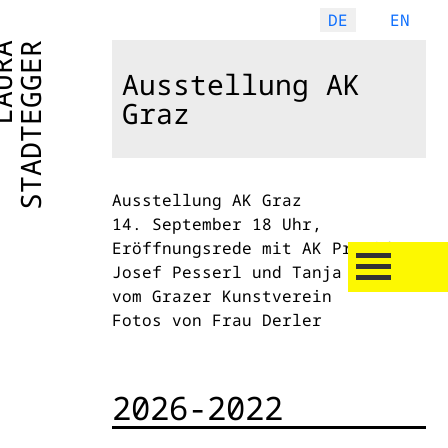
Sprache auswählen
DE
EN
URA
STADTEGGER
Ausstellung AK
Graz
Ausstellung AK Graz
14. September 18 Uhr,
Eröffnungsrede mit AK Präsident
Josef Pesserl und Tanja Gurke
vom Grazer Kunstverein
Fotos von Frau Derler
2026-2022